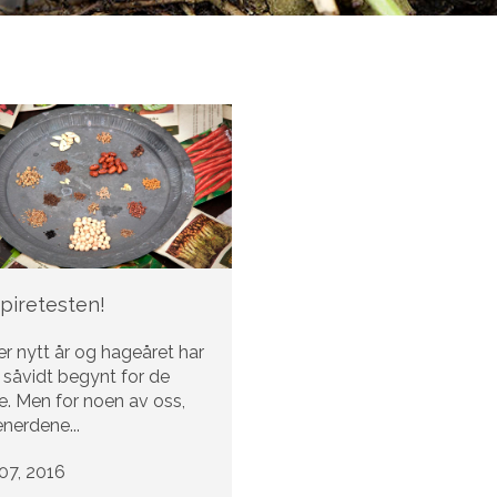
spiretesten!
er nytt år og hageåret har
 såvidt begynt for de
te. Men for noen av oss,
nerdene...
07, 2016