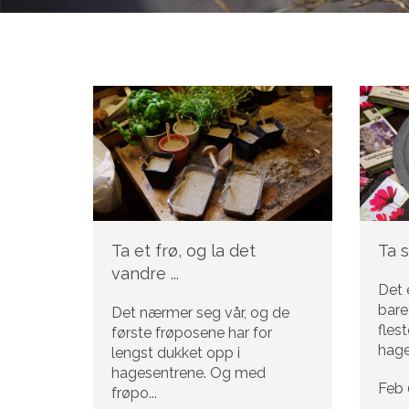
Ta et frø, og la det
Ta 
vandre ...
Det 
bare
Det nærmer seg vår, og de
fles
første frøposene har for
hage
lengst dukket opp i
hagesentrene. Og med
Feb 
frøpo...