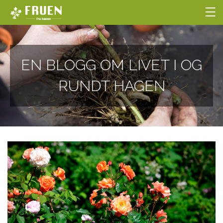
NETTBUTIKKEN
EN BLOGG OM LIVET I OG
BLOGG
RUNDT HAGEN
HOBBYGARTNERSKOLEN
OM OSS
LOGG INN