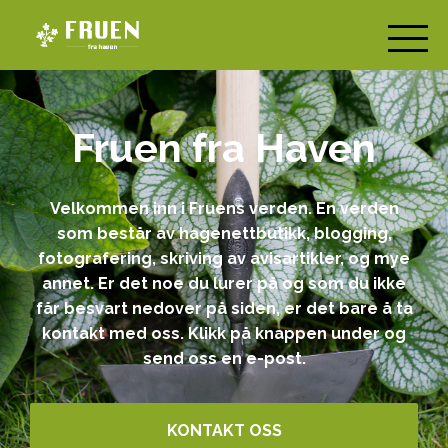
Fruen fra Haven
Velkommen inn i Fruens verden. En verden
som består av hagenettbutikk, blogging,
fotografering, skriving av avisartikler, og mye
annet. Er det noe du lurer på og som du ikke
får besvart nedover på siden, er det bare å ta
kontakt med oss. Klikk på knappen under og
send oss en e-post.
KONTAKT OSS