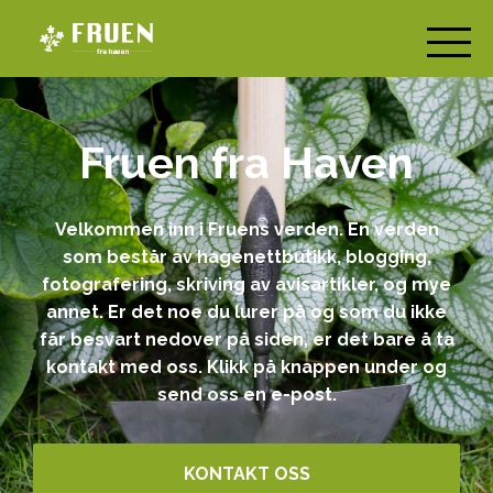
Fruen fra Haven
Velkommen inn i Fruens verden. En verden
som består av hagenettbutikk, blogging,
fotografering, skriving av avisartikler, og mye
annet. Er det noe du lurer på og som du ikke
får besvart nedover på siden, er det bare å ta
kontakt med oss. Klikk på knappen under og
send oss en e-post.
KONTAKT OSS