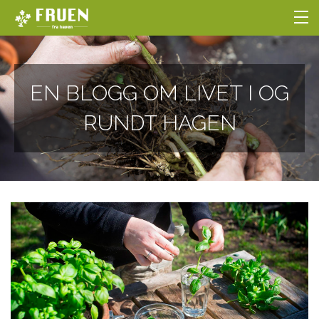
NETTBUTIKKEN
EN BLOGG OM LIVET I OG
BLOGG
RUNDT HAGEN
HOBBYGARTNERSKOLEN
OM OSS
LOGG INN