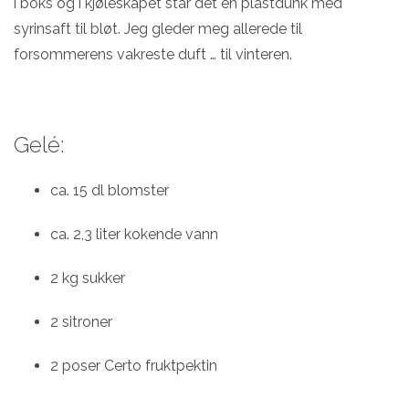
i boks og i kjøleskapet står det en plastdunk med
syrinsaft til bløt. Jeg gleder meg allerede til
forsommerens vakreste duft … til vinteren.
Gelé:­­
ca. 15 dl blomster
ca. 2,3 liter kokende vann
2 kg sukker
2 sitroner
2 poser Certo fruktpektin