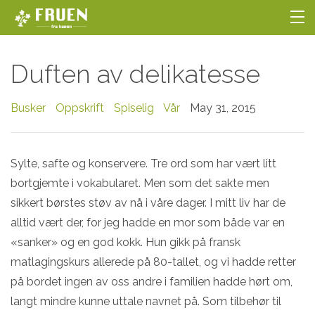
NETTBUTIKKEN
Duften av delikatesse
BLOGG
Busker
Oppskrift
Spiselig
Vår
May 31, 2015
HOBBYGARTNERSKOLEN
OM OSS
Sylte, safte og konservere. Tre ord som har vært litt
bortgjemte i vokabularet. Men som det sakte men
LOGG INN
sikkert børstes støv av nå i våre dager. I mitt liv har de
alltid vært der, for jeg hadde en mor som både var en
«sanker» og en god kokk. Hun gikk på fransk
matlagingskurs allerede på 80-tallet, og vi hadde retter
på bordet ingen av oss andre i familien hadde hørt om,
langt mindre kunne uttale navnet på. Som tilbehør til