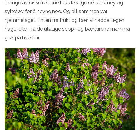
mange av disse rettene hadde vi geléer, chutney og
syltetøy for å nevne noe. Og alt sammen var
hjemmelaget. Enten fra frukt og bær vi hadde i egen
hage, eller fra de utallige sopp- og bærturene mamma
gikk på hvert år.