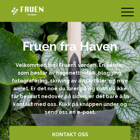
Fruen fra Haven
Velkommen inn i Fruens verden. En verden
som består av hagenettbutikk, blogging,
fotografering, skriving av avisartikler, og mye
annet. Er det noe du lurer på og som du ikke
får besvart nedover på siden, er det bare å ta
kontakt med oss. Klikk på knappen under og
send oss en e-post.
KONTAKT OSS